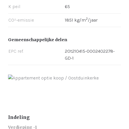
K peil
65
2
CO²-emissie
1851 kg/m
/jaar
Gemeenschappelijke delen
EPC ref.
20t210415-0002402278-
GD-1
Indeling
Verdieping -1