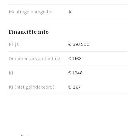
Maatregelenregister
Ja
Financiële info
Prijs
€ 397.500
Onroerende voorheffing
€ 1.163
KI
€ 1.946
KI (niet geïndexeerd)
€ 867