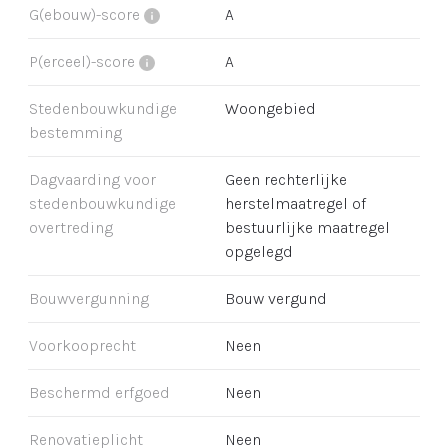
G(ebouw)-score
A
P(erceel)-score
A
Stedenbouwkundige
Woongebied
bestemming
Dagvaarding voor
Geen rechterlijke
stedenbouwkundige
herstelmaatregel of
overtreding
bestuurlijke maatregel
opgelegd
Bouwvergunning
Bouw vergund
Voorkooprecht
Neen
Beschermd erfgoed
Neen
Renovatieplicht
Neen