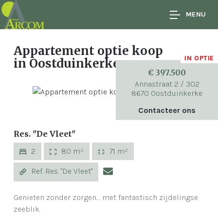
MENU
Appartement optie koop
IN OPTIE
in Oostduinkerke
€ 397.500
Annastraat 2 / 302
8670 Oostduinkerke
Contacteer ons
Res. "De Vleet"
2
80 m²
71 m²
Ref. Res. "De Vleet"
Genieten zonder zorgen.... met fantastisch zijdelingse
zeeblik.