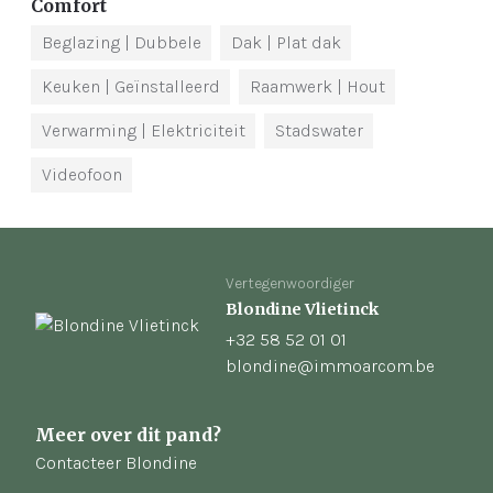
Comfort
Beglazing
| Dubbele
Dak
| Plat dak
Keuken
| Geïnstalleerd
Raamwerk
| Hout
Verwarming
| Elektriciteit
Stadswater
Videofoon
Vertegenwoordiger
Blondine Vlietinck
+32 58 52 01 01
blondine@immoarcom.be
Meer over dit pand?
Contacteer Blondine