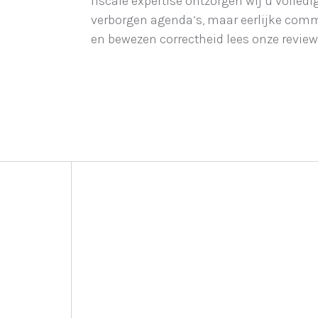
fiscale expertise ontzorgen wij u volledi
verborgen agenda’s, maar eerlijke com
en bewezen correctheid lees onze review