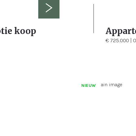
2
tie koop
Appart
€ 725.000 | 
NIEUW