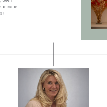
g. Geen
municatie
s !