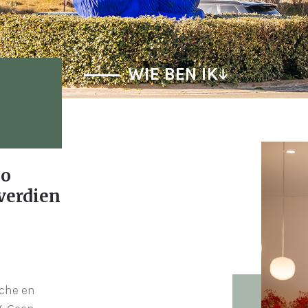
WIE BEN IK
mo
verdien
sche en