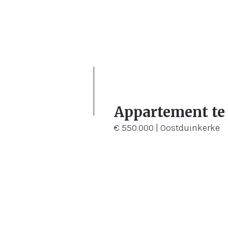
2
108 m²
Appartement te
€ 550.000 | Oostduinkerke