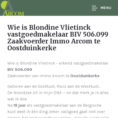
MENU
Wie is Blondine Vlietinck
vastgoedmakelaar BIV 506.099
Zaakvoerder Immo Arcom te
Oostduinkerke
Wie is Blondine Vlietinck – erkend vastgoedmakelaar
BIV 506.099
Zaakvoerder van Immo Arcom te
Oostduinkerke
Geboren aan de Oostkust, thuis aan de Westkust….
De Noordzee zit in mijn DNA — en dat merk je in alles
wat ik doe.
Na
19 jaar
als vastgoedmakelaar aan de Belgische
kust weet ik één ding zeker: vastgoed gaat niet over
stenen, het gaat over thuis voelen…. over de juiste plek