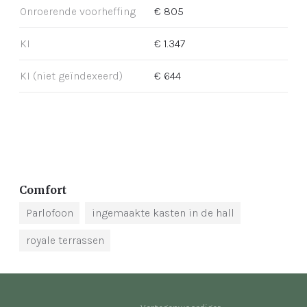
Onroerende voorheffing
€ 805
KI
€ 1.347
KI (niet geïndexeerd)
€ 644
Comfort
Parlofoon
ingemaakte kasten in de hall
royale terrassen