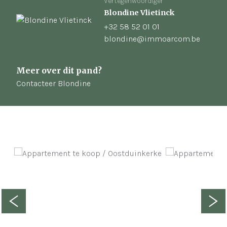
Vertegenwoordiger
Blondine Vlietinck
+32 58 52 01 01
blondine@immoarcom.be
Meer over dit pand?
Contacteer Blondine