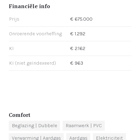
Financiële info
Prijs
€ 675.000
Onroerende voorheffing
€ 1.292
KI
€ 2.162
KI (niet geïndexeerd)
€ 963
Comfort
Beglazing
| Dubbele
Raamwerk
| PVC
Verwarming
| Aardgas
Aardgas
Elektriciteit