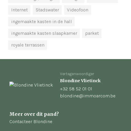
Internet
Stadswater
Videofoon
ingemaakte kasten in de hall
ingemaakte kasten slaapkamer
parket
royale terrassen
Vertegenwoordiger
Blondine Vlietinck
+32 58 52 01 01
blondine@immoarcom.be
Meer over dit pand?
Contacteer Blondine