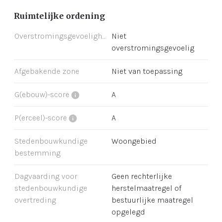
Ruimtelijke ordening
Overstromingsgevoeligheid
Niet
overstromingsgevoelig
Afgebakende zone
Niet van toepassing
G(ebouw)-score
A
P(erceel)-score
A
Stedenbouwkundige
Woongebied
bestemming
Dagvaarding voor
Geen rechterlijke
stedenbouwkundige
herstelmaatregel of
overtreding
bestuurlijke maatregel
opgelegd