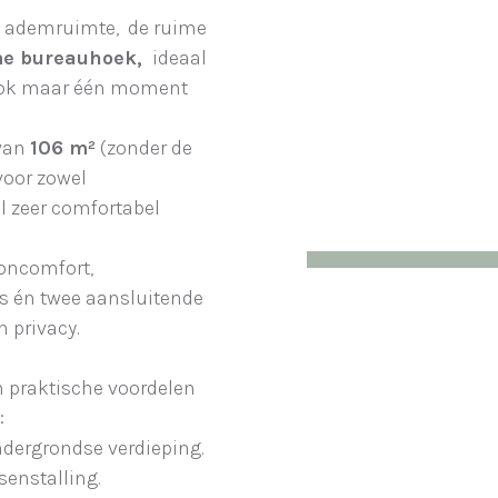
he ademruimte, de ruime
e bureauhoek,
ideaal
h ook maar één moment
 van
106 m²
(zonder de
 voor zowel
l zeer comfortabel
ooncomfort,
s én twee aansluitende
 privacy.
n praktische voordelen
:
ondergrondse verdieping.
senstalling.