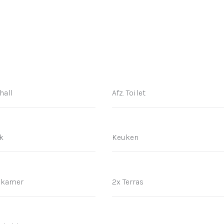
hall
Afz. Toilet
k
Keuken
dkamer
2x Terras