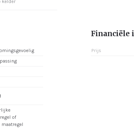
e kelder
Financiële 
romingsgevoelig
Prijs
epassing
d
lijke
regel of
e maatregel