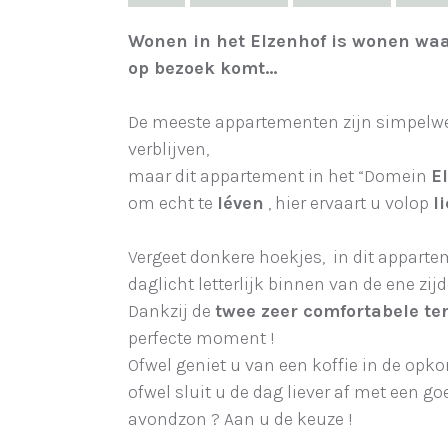
Wonen in het Elzenhof is wonen waar
op bezoek komt…
De meeste appartementen zijn simpelw
verblijven,
maar dit appartement in het “Domein
E
om echt te
léven
, hier ervaart u volop
l
Vergeet donkere hoekjes, in dit appart
daglicht letterlijk binnen van de ene zij
Dankzij de
twee zeer comfortabele te
perfecte moment !
Ofwel geniet u van een koffie in de op
ofwel sluit u de dag liever af met een go
avondzon ? Aan u de keuze !