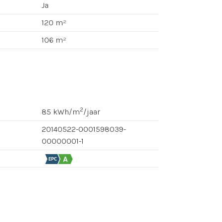
Ja
120 m²
106 m²
2
85 kWh/m
/jaar
20140522-0001598039-
00000001-1