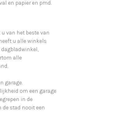
val en papier en pmd.
 u van het beste van
heeft u alle winkels
, dagbladwinkel,
rtom alle
and.
en garage.
lijkheid om een garage
begrepen in de
an de stad nooit een