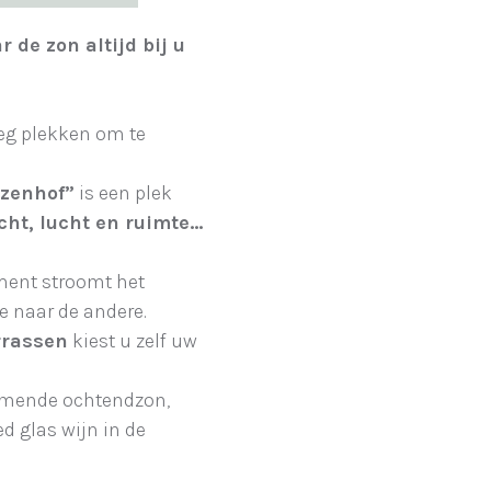
 de zon altijd bij u
eg plekken om te
lzenhof”
is een plek
icht, lucht en ruimte…
ement stroomt het
de naar de andere.
rrassen
kiest u zelf uw
komende ochtendzon,
ed glas wijn in de