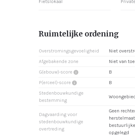
Fietslokaal
Privat
Ruimtelijke ordening
Overstromingsgevoeligheid
Niet overst
Afgebakende zone
Niet van to
G(ebouw)-score
B
P(erceel)-score
B
Stedenbouwkundige
Woongebie
bestemming
Geen rechter
Dagvaarding voor
herstelmaat
stedenbouwkundige
bestuurlijk
overtreding
opgelegd