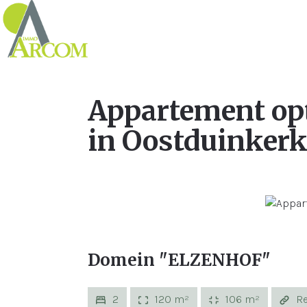
Appartement op
in Oostduinkerk
Domein "ELZENHOF"
2
120 m²
106 m²
Re