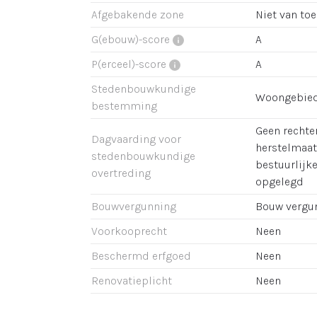
Afgebakende zone
Niet van to
G(ebouw)-score
A
P(erceel)-score
A
Stedenbouwkundige
Woongebie
bestemming
Geen rechter
Dagvaarding voor
herstelmaat
stedenbouwkundige
bestuurlijk
overtreding
opgelegd
Bouwvergunning
Bouw vergu
Voorkooprecht
Neen
Beschermd erfgoed
Neen
Renovatieplicht
Neen