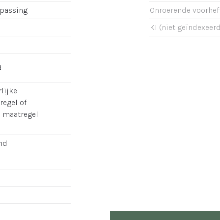
epassing
Onroerende voorhef
KI (niet geïndexeerd
d
lijke
regel of
e maatregel
nd