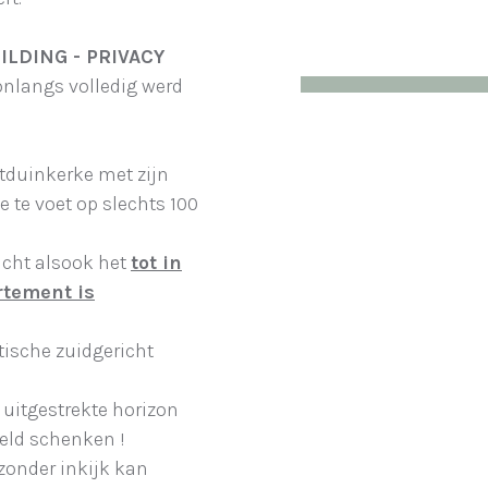
ILDING - PRIVACY
 onlangs volledig werd
tduinkerke met zijn
e te voet op slechts 100
zicht alsook het
tot in
rtement is
ntische zuidgericht
 uitgestrekte horizon
eeld schenken !
 zonder inkijk kan