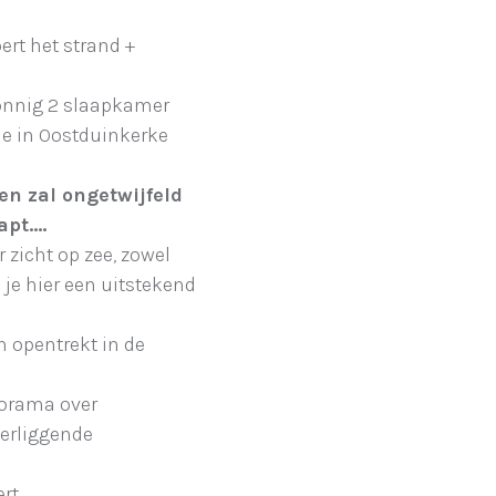
ert het strand +
zonnig 2 slaapkamer
ie in Oostduinkerke
en zal ongetwijfeld
t....
 zicht op zee, zowel
b je hier een uitstekend
 opentrekt in de
orama over
terliggende
rt.