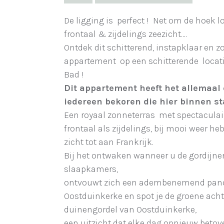
De ligging is perfect ! Net om de hoek lo
frontaal & zijdelings zeezicht....
Ontdek dit schitterend, instapklaar en 
appartement op een schitterende locat
Bad !
Dit appartement heeft het allemaal 
iedereen bekoren die hier binnen stap
Een royaal zonneterras met spectaculair
frontaal als zijdelings, bij mooi weer he
zicht tot aan Frankrijk.
Bij het ontwaken wanneer u de gordijnen
slaapkamers,
ontvouwt zich een adembenemend pan
Oostduinkerke en spot je de groene ach
duinengordel van Oostduinkerke,
een uitzicht dat elke dag opnieuw betove