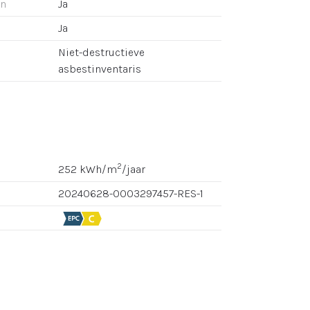
an
Ja
Ja
Niet-destructieve
asbestinventaris
2
252 kWh/m
/jaar
20240628-0003297457-RES-1