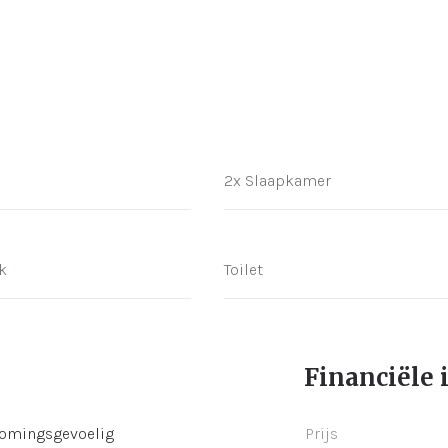
2x Slaapkamer
k
Toilet
Financiële 
romingsgevoelig
Prijs