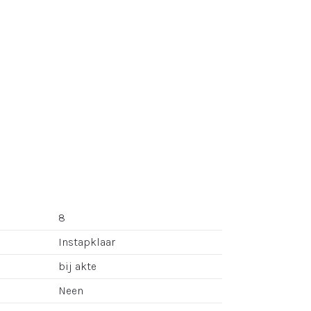
8
Instapklaar
bij akte
Neen