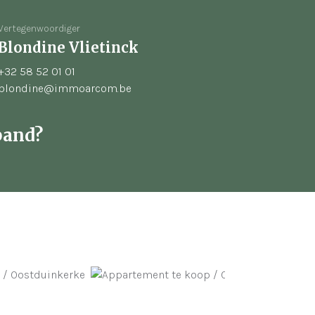
Vertegenwoordiger
Blondine Vlietinck
+32 58 52 01 01
blondine@immoarcom.be
pand?