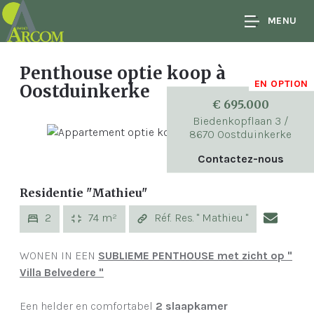
MENU
Penthouse optie koop
à
EN OPTION
Oostduinkerke
€ 695.000
Biedenkopflaan 3 /
8670 Oostduinkerke
Contactez-nous
Residentie "Mathieu"
2
74 m²
Réf. Res. " Mathieu "
WONEN IN EEN
SUBLIEME PENTHOUSE met zicht op "
Villa Belvedere "
Een helder en comfortabel
2 slaapkamer