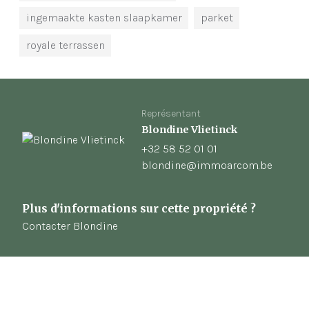
ingemaakte kasten slaapkamer
parket
royale terrassen
Représentant
Blondine Vlietinck
+32 58 52 01 01
blondine@immoarcom.be
Plus d'informations sur cette propriété ?
Contacter Blondine